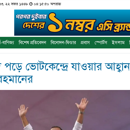
১৪৩৩, ২২ সফর ১৪৪৮
০৪:১৫:৫০ অপরাহ্ন
থ-বাণিজ্য
বিশেষ প্রতিবেদন
বিনোদন-ফিচার
প্রবাস
স্পোর্টস
ইসলাম
দ পড়ে ভোটকেন্দ্রে যাওয়ার আহ্বা
রহমানের