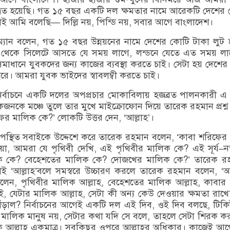
রিত হয়েছি। গত ১৫ বছর একটি দল ক্ষমতার নামে আরেকটি দেশের
াই আমি বলেছি— দিল্লি নয়, পিন্ডি নয়, সবার আগে বাংলাদেশ।
্যান বলেন, গত ১৫ বছর উন্নয়নের নামে দেশের কোটি টাকা লুট 
কা থেকে সিলেটে আসতে যে সময় লাগে, লন্ডনে যেতে এত সময় লা
সমাধানে যুবকদের জন্য কাজের ব্যবস্থা করতে চাই। সেটা হয় দেশের
রে। আমরা যুবক ভাইদের স্বাবলম্বী করতে চাই।
 নির্বাচনে একটি দলের অপপ্রচার মোকাবিলায় হজব্রত পালনকারী এ
নকে মঞ্চে তুলে তার মুখে মাইক্রোফোন দিয়ে তারেক রহমান প্রশ্ন
ফের মালিক কে?’ লোকটি উত্তর দেন, ‘আল্লাহ’।
স্থিত সবাইকে উদ্দেশে করে তারেক রহমান বলেন, ‘কাবা শরিফের
া, আমরা যে পৃথিবী দেখি, এই পৃথিবীর মালিক কে? এই সূর্য–নক্ষ
ক কে? বেহেশতের মালিক কে? দোজখের মালিক কে?’ তারেক র
 সবাই ‘আল্লাহ’বলে সমস্বরে উচ্চারণ করলে তারেক রহমান বলেন, ‘
দিলেন, পৃথিবীর মালিক আল্লাহ, বেহেশতের মালিক আল্লাহ, কাবার
ই, যেটার মালিক আল্লাহ, সেটা কী অন্য কেউ দেওয়ার ক্ষমতা রাখে
াঁড়াল? নির্বাচনের আগেই একটি দল এই দিব, ওই দিব বলছে, টিকি
 মালিক মানুষ নয়, সেটার কথা যদি সে বলে, তাহলে সেটা শিরক করা
ক আল্লাহ একমাত্র। সবকিছুর ওপরে আল্লাহর অধিকার। কাজেই আ