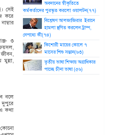
অবদানের স্বীকৃতিতে
ে। সেই
কর্মকর্তাদের পুরস্কৃত করলো ওয়ালটন(৭৭)
জি করে
বিশ্লেষণ আলজাজিরার ইরানে
াম্বার
হামলা স্থগিত করলেন ট্রাম্প,
নেপথ্যে কী(৭৪)
গঞ্জ- ৩
কিশোরী মায়ের কোলে ৭
 ফয়সল,
মাসের শিশু সন্তান(৬৩)
. জীবন,
ুন্না,
তৃতীয় ভাষা শিক্ষায় অগ্রাধিকার
পাচ্ছে চীনা ভাষা (৫৬)
বে বলে
দুপুরে
 এ কথা
য কোনো
 এখানে