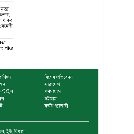
 মৃত্যু
ঃখজনক,
ে থাকব:
 মেহেদী
রতা
ে পারে
বাণিজ্য
বিশেষ প্রতিবেদন
ঙ্গন
সারাদেশ
স্টাইল
গণমাধ্যম
াল
চট্টগ্রাম
েট
ফটো গ্যালারী
ন, ইউ, বিশ্বাস