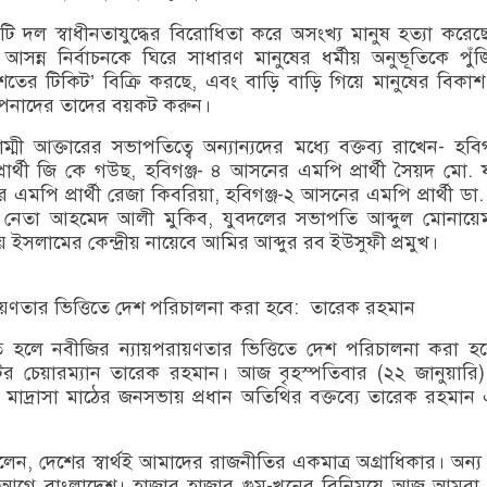
ি দল স্বাধীনতাযুদ্ধের বিরোধিতা করে অসংখ্য মানুষ হত্যা করেছ
্ন নির্বাচনকে ঘিরে সাধারণ মানুষের ধর্মীয় অনুভূতিকে পুঁ
তের টিকিট’ বিক্রি করছে, এবং বাড়ি বাড়ি গিয়ে মানুষের বিকাশ ন
আপনাদের তাদের বয়কট করুন।
মী আক্তারের সভাপতিত্বে অন্যান্যদের মধ্যে বক্তব্য রাখেন- হবি
ার্থী জি কে গউছ, হবিগঞ্জ- ৪ আসনের এমপি প্রার্থী সৈয়দ মো.
 এমপি প্রার্থী রেজা কিবরিয়া, হবিগঞ্জ-২ আসনের এমপি প্রার্থী ডা
পি নেতা আহমেদ আলী মুকিব, যুবদলের সভাপতি আব্দুল মোনায়েম ম
ইসলামের কেন্দ্রীয় নায়েবে আমির আব্দুর রব ইউসুফী প্রমুখ।
ায়ণতার ভিত্তিতে দেশ পরিচালনা করা হবে: তারেক রহমান
িত হলে নবীজির ন্যায়পরায়ণতার ভিত্তিতে দেশ পরিচালনা করা হ
র চেয়ারম্যান তারেক রহমান। আজ বৃহস্পতিবার (২২ জানুয়ারি) 
মাদ্রাসা মাঠের জনসভায় প্রধান অতিথির বক্তব্যে তারেক রহমান
েন, দেশের স্বার্থই আমাদের রাজনীতির একমাত্র অগ্রাধিকার। অন্
গে বাংলাদেশ। হাজার হাজার গুম-খুনের বিনিময়ে আজ আমরা