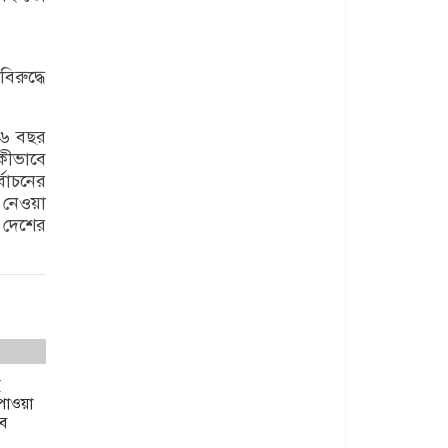
িরুদ্ধে
১৬ বছর
কীভাবে
বাচনের
 নেওয়া
 দেশের
ে
পাওয়া
বে