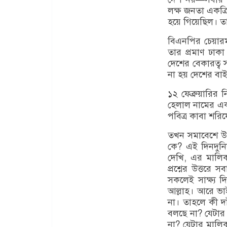
লক্ষ জনতা একত্
হয়ে গিয়েছিল। ত
বিএনপির চেয়ারম
তার প্রমাণ ঢা
দেশের বেকারত্ব 
না হয় দেশের বাই
১২ ফেব্রুয়ারির
হেলাল নামের একজ
পবিত্র কাবা শরি
তখন সমাবেশে উপ
কে? এই দিনদুনিয়
দেখি, এর মালি
প্রশ্নের উত্তরে
সকলেই সাক্ষ্য 
আল্লাহ। আরে ভা
না। তাহলে কী দ
বলছে না? যেটার
না? যেটার মালি