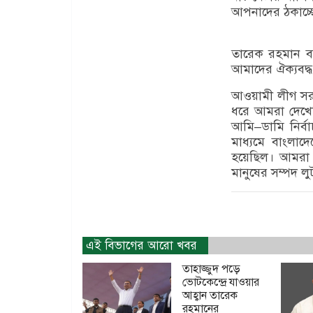
আপনাদের ঠকাচ্ছ
তারেক রহমান বলে
আমাদের ঐক্যবদ্ধ
আওয়ামী লীগ সরক
ধরে আমরা দেখেছ
আমি–ডামি নির্ব
মাধ্যমে বাংলা
হয়েছিল। আমরা 
মানুষের সম্পদ ল
এই বিভাগের আরো খবর
তাহাজ্জুদ পড়ে
ভোটকেন্দ্রে যাওয়ার
আহ্বান তারেক
রহমানের