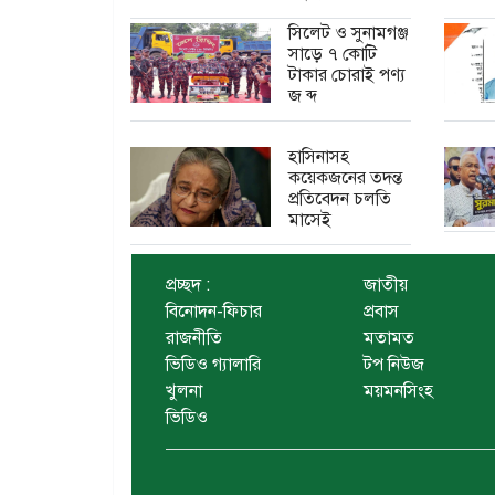
সিলেট ও সুনামগঞ্জ
সাড়ে ৭ কোটি
টাকার চোরাই পণ্য
জ ব্দ
হাসিনাসহ
কয়েকজনের তদন্ত
প্রতিবেদন চলতি
মাসেই
প্রচ্ছদ :
জাতীয়
বিনোদন-ফিচার
প্রবাস
রাজনীতি
মতামত
ভিডিও গ্যালারি
টপ নিউজ
খুলনা
ময়মনসিংহ
ভিডিও