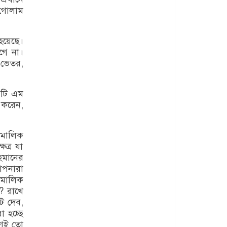
 গোলাম
হয়েছে।
গে না।
 ভেতর,
 টি এম
 করেন,
 মালিক
ত্র যা
হমানের
আপনারা
 মালিক
? রাখে
ট দেব,
 হচ্ছে
গেই তো