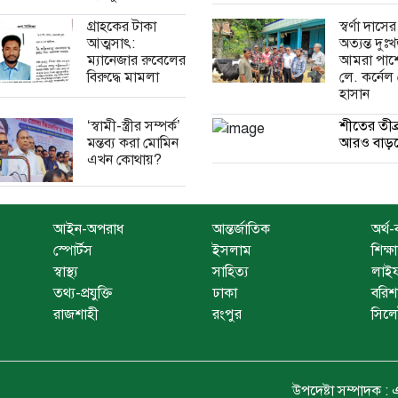
গ্রাহকের টাকা
স্বর্ণা দাসের
আত্মসাৎ:
অত্যন্ত দু
ম্যানেজার রুবেলের
আমরা পাশ
বিরুদ্ধে মামলা
লে. কর্নেল
হাসান
‘স্বামী-স্ত্রীর সম্পর্ক’
শীতের তীব্
মন্তব্য করা মোমিন
আরও বাড়ত
এখন কোথায়?
আইন-অপরাধ
আন্তর্জাতিক
অর্থ-
স্পোর্টস
ইসলাম
শিক্ষা
স্বাস্থ্য
সাহিত্য
লাইফ
তথ্য-প্রযুক্তি
ঢাকা
বরিশ
রাজশাহী
রংপুর
সিল
উপদেষ্টা সম্পাদক : এ