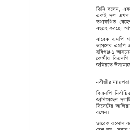
তিনি বলেন, একট
একই দল এখন আসন
তথাকথিত ‘বেহেশ
সংগ্রহ করছে। 
সাবেক এমপি শাম্
আসনের এমপি প্র
হবিগঞ্জ-১ আসনের
কেন্দ্রীয় বিএন
জমিয়তে উলামায়ে 
নবীজীর ন্যায়পর
বিএনপি নির্বাচ
জানিয়েছেন দলটি
সিলেটের আলিয়া 
বলেন।
তারেক রহমান বল
দেশ নয়—সবার আ