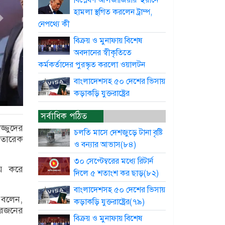
বিশ্লেষণ আলজাজিরার ইরানে
হামলা স্থগিত করলেন ট্রাম্প,
নেপথ্যে কী
বিক্রয় ও মুনাফায় বিশেষ
অবদানের স্বীকৃতিতে
কর্মকর্তাদের পুরস্কৃত করলো ওয়ালটন
বাংলাদেশসহ ৫০ দেশের ভিসায়
কড়াকড়ি যুক্তরাষ্ট্রের
সর্বাধিক পঠিত
্জুদের
চলতি মাসে দেশজুড়ে টানা বৃষ্টি
 তারেক
ও বন্যার আভাস(৮৪)
৩০ সেপ্টেম্বরের মধ্যে রিটার্ন
ায় করে
দিলে ৫ শতাংশ কর ছাড়(৮২)
বাংলাদেশসহ ৫০ দেশের ভিসায়
 বলেন,
কড়াকড়ি যুক্তরাষ্ট্রের(৭৯)
ারজনের
বিক্রয় ও মুনাফায় বিশেষ