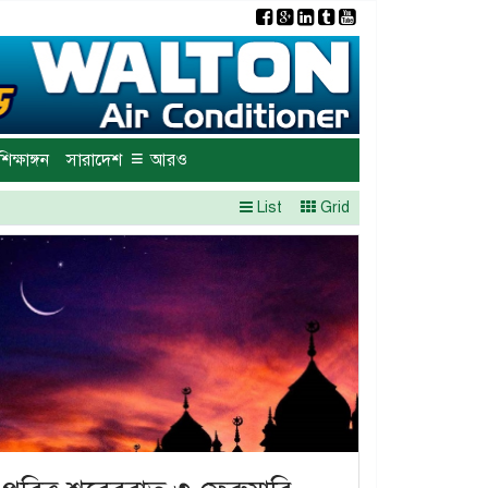
×
≡
শিক্ষাঙ্গন
সারাদেশ
আরও
List
Grid