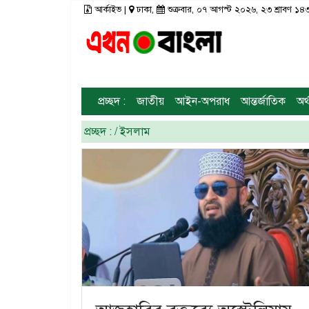
আর্কাইভ
|
ঢাকা,
শুক্রবার, ০৭ আগস্ট ২০২৬, ২৩ শ্রাবণ 
রাজনীতি
টপ নিউজ
রাজশাহী
আর্কাইভ
মতামত
তথ্য-প্রযুক্তি
রংপুর
প্রচ্ছদ :
জাতীয়
আইন-অপরাধ
আন্তর্জাতিক
অর্
স্বাস্থ্য
ঢাকা
সিলেট
ভিডিও
প্রচ্ছদ :
/ ইসলাম
সাহিত্য
বরিশাল
ফটো গ্যালারী
লাইফস্টাইল
চট্টগ্রাম
গণমাধ্যম
খুলনা
ভিডিও গ্যালারি
ময়মনসিংহ