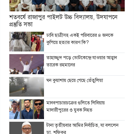
শতবর্ষে রাজাপুর পাইলট উচ্চ বিদ্যালয়, উদযাপনে
প্রস্তুতি সভা
ঢাবি ছাত্রীসহ একই পরিবারের ৪ জনকে
কুপিয়ে হত্যার কারণ কি?
তাহাজ্জুদ পড়ে ভোটকেন্দ্রে যাওয়ার আহ্বান
তারেক রহমানের
ঘন কুয়াশায় ছেয়ে গেছে তেঁতুলিয়া
মানবপাচারচক্রের গুলিতে লিবিয়ায়
মাদারীপুরের ৩ যুবক নিহত
টানা তৃতীয়বার আমির নির্বাচিত, যা বললেন
ডা. শফিকুর