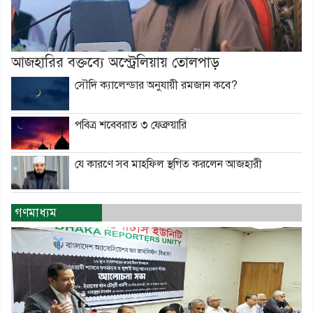
আজহারির বক্তব্যে অস্ট্রেলিয়ায় তোলপাড়
সৌদি ক্যালেন্ডার অনুযায়ী রমজান কবে?
পবিত্র শবেবরাত ৩ ফেব্রুয়ারি
যে কারণে সব মাহফিল স্থগিত করলেন আজহারী
গণমাধ্যম