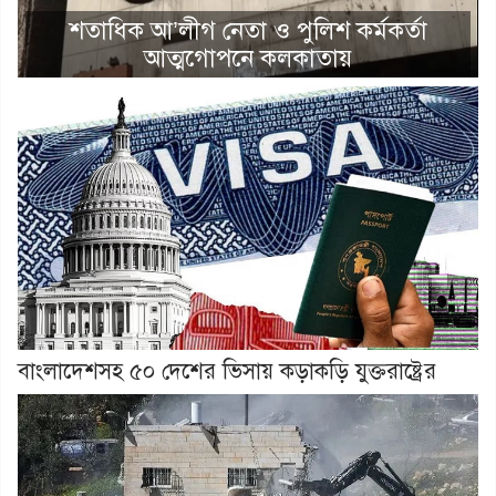
শতাধিক আ’লীগ নেতা ও পুলিশ কর্মকর্তা
আত্মগোপনে কলকাতায়
বাংলাদেশসহ ৫০ দেশের ভিসায় কড়াকড়ি যুক্তরাষ্ট্রের