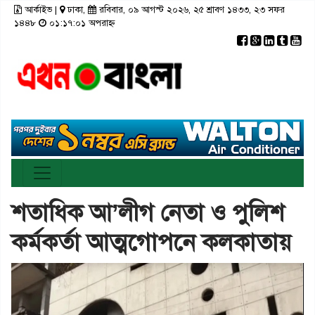
আর্কাইভ
|
ঢাকা,
রবিবার, ০৯ আগস্ট ২০২৬, ২৫ শ্রাবণ ১৪৩৩, ২৩ সফর
×
১৪৪৮
০১:১৭:০১ অপরাহ্ন
রাজনীতি
টপ নিউজ
রাজশাহী
আর্কাইভ
মতামত
তথ্য-প্রযুক্তি
রংপুর
স্বাস্থ্য
ঢাকা
সিলেট
ভিডিও
সাহিত্য
বরিশাল
ফটো গ্যালারী
লাইফস্টাইল
চট্টগ্রাম
গণমাধ্যম
খুলনা
শতাধিক আ’লীগ নেতা ও পুলিশ
ভিডিও গ্যালারি
ময়মনসিংহ
কর্মকর্তা আত্মগোপনে কলকাতায়