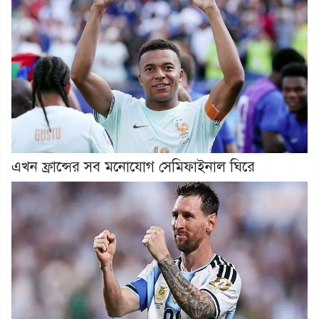
এখন ফ্রান্সের সব মনোযোগ সেমিফাইনাল ঘিরে