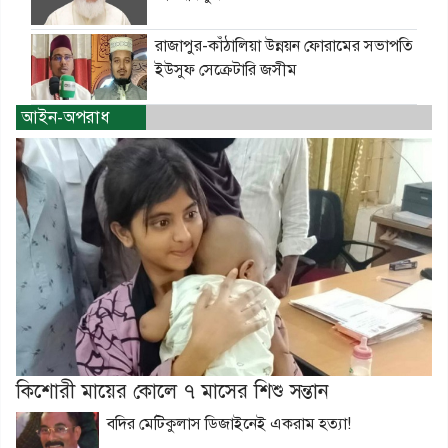
রাজাপুর-কাঁঠালিয়া উন্নয়ন ফোরামের সভাপতি
ইউসুফ সেক্রেটারি জসীম
আইন-অপরাধ
কিশোরী মায়ের কোলে ৭ মাসের শিশু সন্তান
বদির মেটিকুলাস ডিজাইনেই একরাম হত্যা!