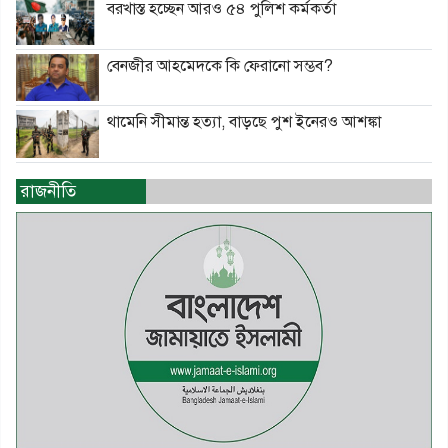
বরখাস্ত হচ্ছেন আরও ৫৪ পুলিশ কর্মকর্তা
বেনজীর আহমেদকে কি ফেরানো সম্ভব?
থামেনি সীমান্ত হত্যা, বাড়ছে পুশ ইনেরও আশঙ্কা
রাজনীতি