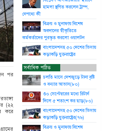
বিশ্লেষণ আলজাজিরার ইরানে
হামলা স্থগিত করলেন ট্রাম্প,
নেপথ্যে কী
বিক্রয় ও মুনাফায় বিশেষ
অবদানের স্বীকৃতিতে
কর্মকর্তাদের পুরস্কৃত করলো ওয়ালটন
বাংলাদেশসহ ৫০ দেশের ভিসায়
কড়াকড়ি যুক্তরাষ্ট্রের
সর্বাধিক পঠিত
দিন পর
চলতি মাসে দেশজুড়ে টানা বৃষ্টি
ও বন্যার আভাস(৮০)
৩০ সেপ্টেম্বরের মধ্যে রিটার্ন
ডাঙ্গা
দিলে ৫ শতাংশ কর ছাড়(৮০)
ার (২২
বাংলাদেশসহ ৫০ দেশের ভিসায়
তর করে
কড়াকড়ি যুক্তরাষ্ট্রের(৭৬)
বিক্রয় ও মুনাফায় বিশেষ
্রামের