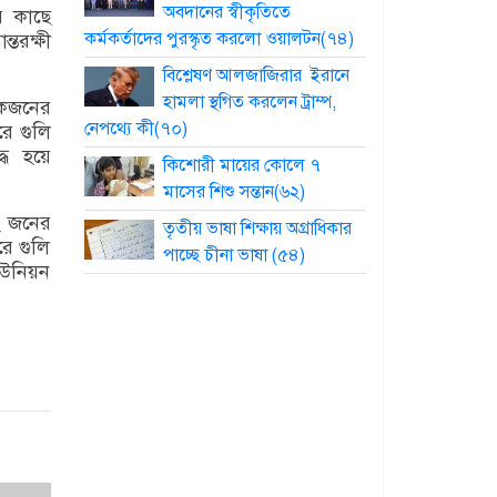
অবদানের স্বীকৃতিতে
র কাছে
কর্মকর্তাদের পুরস্কৃত করলো ওয়ালটন(৭৪)
তরক্ষী
বিশ্লেষণ আলজাজিরার ইরানে
হামলা স্থগিত করলেন ট্রাম্প,
েকজনের
নেপথ্যে কী(৭০)
ে গুলি
্ধ হয়ে
কিশোরী মায়ের কোলে ৭
মাসের শিশু সন্তান(৬২)
২ জনের
তৃতীয় ভাষা শিক্ষায় অগ্রাধিকার
ে গুলি
পাচ্ছে চীনা ভাষা (৫৪)
ইউনিয়ন