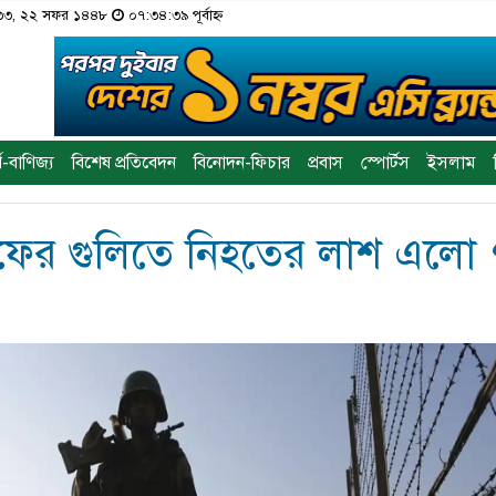
১৪৩৩, ২২ সফর ১৪৪৮
০৭:৩৪:৩৯ পূর্বাহ্ন
থ-বাণিজ্য
বিশেষ প্রতিবেদন
বিনোদন-ফিচার
প্রবাস
স্পোর্টস
ইসলাম
ের গুলিতে নিহতের লাশ এলো