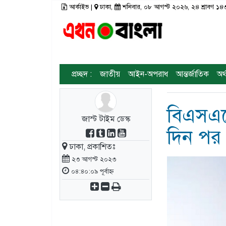
আর্কাইভ
|
ঢাকা,
শনিবার, ০৮ আগস্ট ২০২৬, ২৪ শ্রাবণ 
রাজনীতি
টপ নিউজ
রাজশাহী
আর্কাইভ
মতামত
তথ্য-প্রযুক্তি
রংপুর
প্রচ্ছদ :
জাতীয়
আইন-অপরাধ
আন্তর্জাতিক
অর্
স্বাস্থ্য
ঢাকা
সিলেট
ভিডিও
সাহিত্য
বরিশাল
ফটো গ্যালারী
বিএসএফ
জাস্ট টাইম ডেস্ক
লাইফস্টাইল
চট্টগ্রাম
দিন পর
গণমাধ্যম
খুলনা
ঢাকা, প্রকাশিতঃ
২৩ আগস্ট ২০২৩
ভিডিও গ্যালারি
ময়মনসিংহ
০৪:৪০:০৯ পূর্বাহ্ন