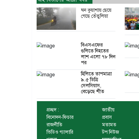
ঘন কুয়াশায় ছেয়ে
গেছে তেঁতুলিয়া
বিএসএফের
গুলিতে নিহতের
লাশ এলো ৭৮ দিন
পর
হিলিতে তাপমাত্রা
৯.৫ ডিগ্রি
সেলসিয়াস,
বেড়েছে শীত
প্রচ্ছদ :
জাতীয়
বিনোদন-ফিচার
প্রবাস
রাজনীতি
মতামত
ভিডিও গ্যালারি
টপ নিউজ