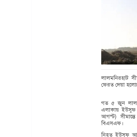
লালমনিরহাট সী
ফেরত দেয়া হলো
গত ৫ জুন লালম
এলাকায় ইউসুফ
আগস্ট) সীমান্
বিএসএফ।
নিহত ইউসুফ আল