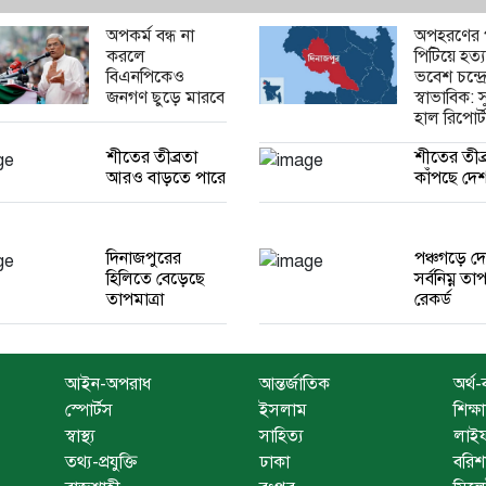
অপকর্ম বন্ধ না
অপহরণের 
করলে
পিটিয়ে হত্য
বিএনপিকেও
ভবেশ চন্দ্রে
জনগণ ছুড়ে মারবে
স্বাভাবিক: 
হাল রিপোর্
শীতের তীব্রতা
শীতের তীব্
আরও বাড়তে পারে
কাঁপছে দে
দিনাজপুরের
পঞ্চগড়ে দ
হিলিতে বেড়েছে
সর্বনিম্ন তাপ
তাপমাত্রা
রেকর্ড
আইন-অপরাধ
আন্তর্জাতিক
অর্থ-
স্পোর্টস
ইসলাম
শিক্ষা
স্বাস্থ্য
সাহিত্য
লাইফ
তথ্য-প্রযুক্তি
ঢাকা
বরিশ