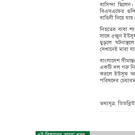
বাসিন্দা ছিলেন
বিএসএফের গুলিত
বাহিনী নিয়ে যায়
নিহতের বাবা শ
সাথে ৫জুন ইউসু
ছুড়লে ঘটনাস্থল
সেখানেই মারা য
বাংলাদেশ সীমান
একটি দল গরু নি
করলে ইউসুফ আলী
পরিষদের চেয়ারম্
তথ্যসূত্র: ডিডব্লিউ
এই বিভাগের আরো খবর