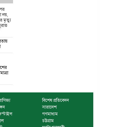
পর
া নয়,
র মৃত্যু
সুরাত
ট
রতায়
শ
েশের
মাত্রা
বাণিজ্য
বিশেষ প্রতিবেদন
ঙ্গন
সারাদেশ
স্টাইল
গণমাধ্যম
াল
চট্টগ্রাম