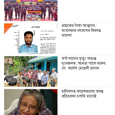
গ্রাহকের টাকা আত্মসাৎ:
ম্যানেজার রুবেলের বিরুদ্ধে
মামলা
স্বর্ণা দাসের মৃত্যু অত্যন্ত
দুঃখজনক, আমরা পাশে থাকব:
লে. কর্নেল মেহেদী হাসান
হাসিনাসহ কয়েকজনের তদন্ত
প্রতিবেদন চলতি মাসেই