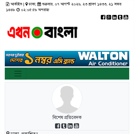
আর্কাইভ
|
ঢাকা,
শুক্রবার, ০৭ আগস্ট ২০২৬, ২৩ শ্রাবণ ১৪৩৩, ২১ সফর
×
১৪৪৮
০২:০৫:৫৯ অপরাহ্ন
রাজনীতি
টপ নিউজ
রাজশাহী
আর্কাইভ
মতামত
তথ্য-প্রযুক্তি
রংপুর
স্বাস্থ্য
ঢাকা
সিলেট
ভিডিও
সাহিত্য
বরিশাল
ফটো গ্যালারী
লাইফস্টাইল
চট্টগ্রাম
গণমাধ্যম
খুলনা
ভিডিও গ্যালারি
ময়মনসিংহ
বিশেষ প্রতিবেদক