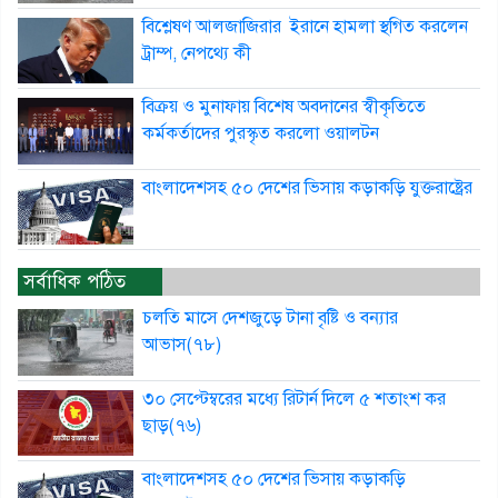
বিশ্লেষণ আলজাজিরার ইরানে হামলা স্থগিত করলেন
ট্রাম্প, নেপথ্যে কী
বিক্রয় ও মুনাফায় বিশেষ অবদানের স্বীকৃতিতে
কর্মকর্তাদের পুরস্কৃত করলো ওয়ালটন
বাংলাদেশসহ ৫০ দেশের ভিসায় কড়াকড়ি যুক্তরাষ্ট্রের
সর্বাধিক পঠিত
চলতি মাসে দেশজুড়ে টানা বৃষ্টি ও বন্যার
আভাস(৭৮)
৩০ সেপ্টেম্বরের মধ্যে রিটার্ন দিলে ৫ শতাংশ কর
ছাড়(৭৬)
বাংলাদেশসহ ৫০ দেশের ভিসায় কড়াকড়ি