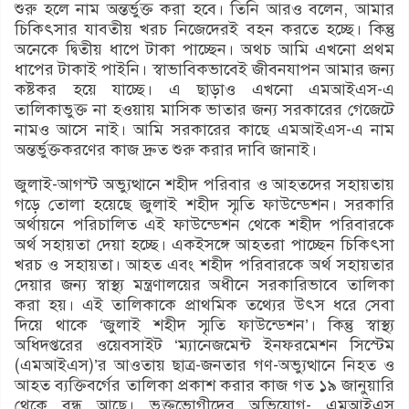
শুরু হলে নাম অন্তর্ভুক্ত করা হবে। তিনি আরও বলেন, আমার
চিকিৎসার যাবতীয় খরচ নিজেদেরই বহন করতে হচ্ছে। কিন্তু
অনেকে দ্বিতীয় ধাপে টাকা পাচ্ছেন। অথচ আমি এখনো প্রথম
ধাপের টাকাই পাইনি। স্বাভাবিকভাবেই জীবনযাপন আমার জন্য
কষ্টকর হয়ে যাচ্ছে। এ ছাড়াও এখনো এমআইএস-এ
তালিকাভুক্ত না হওয়ায় মাসিক ভাতার জন্য সরকারের গেজেটে
নামও আসে নাই। আমি সরকারের কাছে এমআইএস-এ নাম
অন্তর্ভুক্তকরণের কাজ দ্রুত শুরু করার দাবি জানাই।
জুলাই-আগস্ট অভ্যুত্থানে শহীদ পরিবার ও আহতদের সহায়তায়
গড়ে তোলা হয়েছে জুলাই শহীদ স্মৃতি ফাউন্ডেশন। সরকারি
অর্থায়নে পরিচালিত এই ফাউন্ডেশন থেকে শহীদ পরিবারকে
অর্থ সহায়তা দেয়া হচ্ছে। একইসঙ্গে আহতরা পাচ্ছেন চিকিৎসা
খরচ ও সহায়তা। আহত এবং শহীদ পরিবারকে অর্থ সহায়তার
দেয়ার জন্য স্বাস্থ্য মন্ত্রণালয়ের অধীনে সরকারিভাবে তালিকা
করা হয়। এই তালিকাকে প্রাথমিক তথ্যের উৎস ধরে সেবা
দিয়ে থাকে ‘জুলাই শহীদ স্মৃতি ফাউন্ডেশন’। কিন্তু স্বাস্থ্য
অধিদপ্তরের ওয়েবসাইট ‘ম্যানেজমেন্ট ইনফরমেশন সিস্টেম
(এমআইএস)’র আওতায় ছাত্র-জনতার গণ-অভ্যুত্থানে নিহত ও
আহত ব্যক্তিবর্গের তালিকা প্রকাশ করার কাজ গত ১৯ জানুয়ারি
থেকে বন্ধ আছে। ভুক্তভোগীদের অভিযোগ- এমআইএস