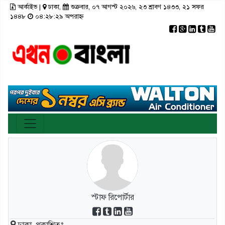
আর্কাইভ
|
ঢাকা,
শুক্রবার, ০৭ আগস্ট ২০২৬, ২৩ শ্রাবণ ১৪৩৩, ২১ সফর
×
১৪৪৮
০৪:২৮:২৯ অপরাহ্ন
রাজনীতি
টপ নিউজ
রাজশাহী
আর্কাইভ
মতামত
তথ্য-প্রযুক্তি
রংপুর
স্বাস্থ্য
ঢাকা
সিলেট
ভিডিও
সাহিত্য
বরিশাল
ফটো গ্যালারী
লাইফস্টাইল
চট্টগ্রাম
গণমাধ্যম
খুলনা
ভিডিও গ্যালারি
ময়মনসিংহ
স্টাফ রিপোর্টার