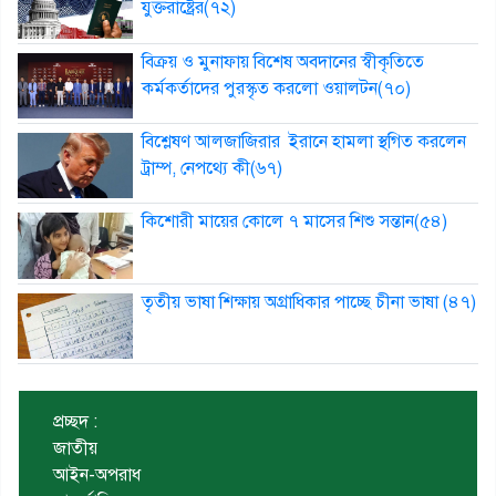
যুক্তরাষ্ট্রের(৭২)
বিক্রয় ও মুনাফায় বিশেষ অবদানের স্বীকৃতিতে
কর্মকর্তাদের পুরস্কৃত করলো ওয়ালটন(৭০)
বিশ্লেষণ আলজাজিরার ইরানে হামলা স্থগিত করলেন
ট্রাম্প, নেপথ্যে কী(৬৭)
কিশোরী মায়ের কোলে ৭ মাসের শিশু সন্তান(৫৪)
তৃতীয় ভাষা শিক্ষায় অগ্রাধিকার পাচ্ছে চীনা ভাষা (৪৭)
প্রচ্ছদ :
জাতীয়
আইন-অপরাধ