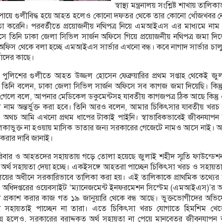
স্বাস্থ্য মন্ত্রনালয় সংশ্লিষ্ট শাখায় তা
 পায়ে গুলীবিদ্ধ হয়ে আহত হলেও কোনো দফতর থেকে তার কোনো খোঁজখবর নে
রেনি। পরবর্তীতে প্রয়োজনীয় নথিপত্র নিয়ে এমআইএস এর মাধ্যমে নাম অন্ত
সে তিনি ঢাকা জেলা সিভিল সার্জন অফিসে গিয়ে প্রয়োজনীয় নথিপত্র জমা দি
র্জন অফিস থেকে বলা হচ্ছে এমআইএস সার্ভার এখনো বন্ধ। কবে নাগাদ সার্ভার চা
তাদের কাছে।
 পুলিশের গুলীতে আহত উজ্জল হোসেন ফেব্রুয়ারির প্রথম সপ্তাহ থেকেই জু
া। তিনি বলেন, ঢাকা জেলা সিভিল সার্জন অফিসে সব কাগজ জমা দিয়েছি। 
েলে বলে, আপনার মেডিকেল ডকুমেন্টসহ যাবতীয় কাগজপত্র ঠিক আছে কিন্তু
লে নাম অন্তর্ভুক্ত করা হবে। তিনি আরও বলেন, আমার চিকিৎসার যাবতীয় খরচ 
েন। অথচ আমি এখনো প্রথম ধাপের টাকাই পাইনি। স্বাভাবিকভাবেই জীবনযাপন 
ভুক্ত না হওয়ায় মাসিক ভাতার জন্য সরকারের গেজেটে নামও আসে নাই
রু করার দাবি জানাই।
পরিবার ও আহতদের সহায়তায় গড়ে তোলা হয়েছে জুলাই শহীদ স্মৃতি ফাউন্ডেশ
অর্থ সহায়তা দেয়া হচ্ছে। একইসঙ্গে আহতরা পাচ্ছেন চিকিৎসা খরচ ও সহায়
ন্ত্রণালয়ের অধীনে সরকারিভাবে তালিকা করা হয়। এই তালিকাকে প্রাথমিক তথ্যে
স্বাস্থ্য অধিদপ্তরের ওয়েবসাইট ‘ম্যানেজমেন্ট ইনফরমেশন সিস্টেম (এমআইএস)’র 
িকা প্রকাশ করার কাজ গত ১৯ জানুয়ারি থেকে বন্ধ আছে। ভুক্তভোগীদের
কোনো সহায়তাই পাচ্ছেন না তারা। এতে চিকিৎসা খরচ যোগাতে হিমশিম খেত
 হলেও, সরকারের বরাদ্দকৃত অর্থ সহায়তা না পেয়ে মানবেতর জীবনযাপন 