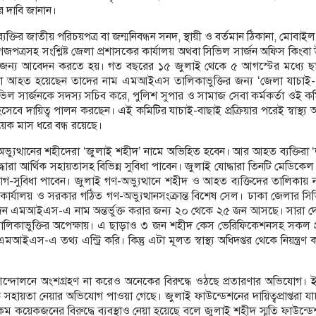
 দাবি জানান।
তির জাতীয় পরিচয়পত্র বা জন্মনিবন্ধন সনদ, স্থায়ী ও বর্তমান ঠিকানা, মোবাইল 
াগজপত্রসহ সংশ্লিষ্ট জেলা প্রশাসকের কার্যালয় অথবা সিভিল সার্জন অফিস কিংবা উ
্তির জন্য আবেদন করতে হয়। গত বছরের ১৫ জুলাই থেকে ৫ আগস্টের মধ্যে ছাত
দ বা আহত হয়েছেন তাদের নাম এমআইএস তালিকাভুক্তির জন্য ‘জেলা যাচাই-
িল সার্জনকে সদস্য সচিব করে, পুলিশ সুপার ও সামাজ সেবা কর্মকর্তা ওই 
য হিসেবে দায়িত্ব পালন করছেন। এই কমিটির যাচাই-বাছাই প্রক্রিয়ার পরেই স্বা
য়েক মাস ধরে বন্ধ রয়েছে।
ই অভ্যুত্থানের শহীদেরা ‘জুলাই শহীদ’ নামে অভিহিত হবেন। আর আহত ব্যক্তিরা 
রা আর্থিক সহায়তাসহ বিভিন্ন সুবিধা পাবেন। জুলাই যোদ্ধারা তিনটি মেডিকেল ক্
সুযোগ-সুবিধা পাবেন। জুলাই গণ-অভ্যুত্থানে শহীদ ও আহত ব্যক্তিদের তালিক
 কার্যালয় ও সরকার গঠিত গণ-অভ্যুত্থানসংক্রান্ত বিশেষ সেল। ঢাকা জেলার সি
িদিন এমআইএস-এ নাম অন্তর্ভুক্ত করার জন্য ২০ থেকে ২৫ জন আসছে। সারা
ভুক্তির অপেক্ষায়। এ ছাড়াও ৩ জন শহীদ কেস ভেরিফিকেশনসহ সকল প্রক্
এমআইএস-এ তথ্য এন্ট্রি করি। কিন্তু এটা মূলত স্বাস্থ্য অধিদপ্তর থেকে নিয়ন্ত্
ন্দোলনে অংশগ্রহণ না করেও অনেকের বিরুদ্ধে ওঠছে প্রতারণার অভিযোগ। ইতি
 সহায়তা নেয়ার অভিযোগ পাওয়া গেছে। জুলাই ফাউন্ডেশনের দায়িত্বপ্রাপ্তরা য
কম কয়েকজনের বিরুদ্ধে ব্যবস্থাও নেয়া হয়েছে বলে জুলাই শহীদ স্মৃতি ফাউন্