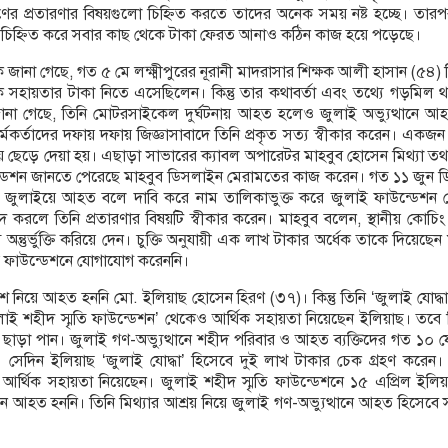
রণের প্রতারণার বিষয়গুলো চিহ্নিত করতে তাদের অনেক সময় নষ্ট হচ্ছে। তারপর
ে চিহ্নিত করে সবার কাছ থেকে টাকা ফেরত আনাও কঠিন কাজ হয়ে পড়েছে।
ে জানা গেছে, গত ৫ মে লক্ষ্মীপুরের নূরানী মাদরাসার শিক্ষক আলী হাসান (৫
 সহায়তার টাকা নিতে এসেছিলেন। কিন্তু তার কথাবর্তা এবং তথ্যে গড়মিল থ
জানা গেছে, তিনি মোটরসাইকেল দুর্ঘটনায় আহত হলেও জুলাই অভ্যুত্থানে আহ
মকর্তাদের দফায় দফায় জিজ্ঞাসাবাদে তিনি প্রকৃত সত্য স্বীকার করেন। একজন 
ে ছেড়ে দেয়া হয়। এছাড়া সাভারের ক্যাবল অপারেটর মাহবুব হোসেন মিথ্যা ত
ন্ডেশন জানতে পেরেছে মাহবুব ডিসলাইন মেরামতের কাজ করেন। গত ১১ জুন
জুলাইয়ে আহত বলে দাবি করে নাম তালিকাভুক্ত করে জুলাই ফাউন্ডেশন 
াদ করলে তিনি প্রতারণার বিষয়টি স্বীকার করেন। মাহবুব বলেন, স্থানীয় কো
ম অন্তুর্ভুক্তি করিয়ে দেন। চুক্তি অনুযায়ী এক লাখ টাকার অর্ধেক তাকে দিয়েছ
 ফাউন্ডেশনে যোগাযোগ করেননি।
 নিয়ে আহত হননি মো. ইলিয়াছ হোসেন হিরণ (৩৭)। কিন্তু তিনি ‘জুলাই যোদ্ধা’ হ
ই শহীদ স্মৃতি ফাউন্ডেশন’ থেকেও আর্থিক সহায়তা নিয়েছেন ইলিয়াছ। তবে 
াড়া পান। জুলাই গণ-অভ্যুত্থানে শহীদ পরিবার ও আহত ব্যক্তিদের গত ১০ ফেব্রু
ার। সেদিন ইলিয়াছ ‘জুলাই যোদ্ধা’ হিসেবে দুই লাখ টাকার চেক গ্রহণ করেন।
র্থিক সহায়তা নিয়েছেন। জুলাই শহীদ স্মৃতি ফাউন্ডেশনে ১৫ এপ্রিল ইলিয়াছ
নে আহত হননি। তিনি মিথ্যার আশ্রয় নিয়ে জুলাই গণ-অভ্যুত্থানে আহত হিসেবে সর