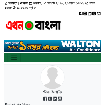
আর্কাইভ
|
ঢাকা,
শুক্রবার, ০৭ আগস্ট ২০২৬, ২৩ শ্রাবণ ১৪৩৩, ২১ সফর
×
১৪৪৮
১১:০৬:৫৬ পূর্বাহ্ন
রাজনীতি
টপ নিউজ
রাজশাহী
আর্কাইভ
মতামত
তথ্য-প্রযুক্তি
রংপুর
স্বাস্থ্য
ঢাকা
সিলেট
ভিডিও
সাহিত্য
বরিশাল
ফটো গ্যালারী
লাইফস্টাইল
চট্টগ্রাম
গণমাধ্যম
খুলনা
ভিডিও গ্যালারি
ময়মনসিংহ
স্টাফ রিপোর্টার