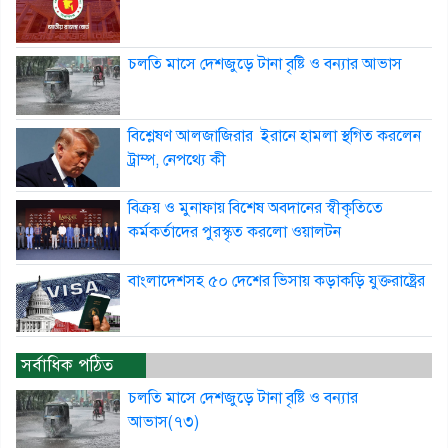
চলতি মাসে দেশজুড়ে টানা বৃষ্টি ও বন্যার আভাস
বিশ্লেষণ আলজাজিরার ইরানে হামলা স্থগিত করলেন
ট্রাম্প, নেপথ্যে কী
বিক্রয় ও মুনাফায় বিশেষ অবদানের স্বীকৃতিতে
কর্মকর্তাদের পুরস্কৃত করলো ওয়ালটন
বাংলাদেশসহ ৫০ দেশের ভিসায় কড়াকড়ি যুক্তরাষ্ট্রের
সর্বাধিক পঠিত
চলতি মাসে দেশজুড়ে টানা বৃষ্টি ও বন্যার
আভাস(৭৩)