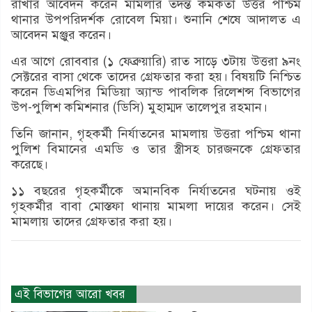
রাখার আবেদন করেন মামলার তদন্ত কর্মকর্তা উত্তর পশ্চিম
থানার উপপরিদর্শক রোবেল মিয়া। শুনানি শেষে আদালত এ
আবেদন মঞ্জুর করেন।
এর আগে রোববার (১ ফেব্রুয়ারি) রাত সাড়ে ৩টায় উত্তরা ৯নং
সেক্টরের বাসা থেকে তাদের গ্রেফতার করা হয়। বিষয়টি নিশ্চিত
করেন ডিএমপির মিডিয়া অ্যান্ড পাবলিক রিলেশন্স বিভাগের
উপ-পুলিশ কমিশনার (ডিসি) মুহাম্মদ তালেপুর রহমান।
তিনি জানান, গৃহকর্মী নির্যাতনের মামলায় উত্তরা পশ্চিম থানা
পুলিশ বিমানের এমডি ও তার স্ত্রীসহ চারজনকে গ্রেফতার
করেছে।
১১ বছরের গৃহকর্মীকে অমানবিক নির্যাতনের ঘটনায় ওই
গৃহকর্মীর বাবা মোস্তফা থানায় মামলা দায়ের করেন। সেই
মামলায় তাদের গ্রেফতার করা হয়।
এই বিভাগের আরো খবর