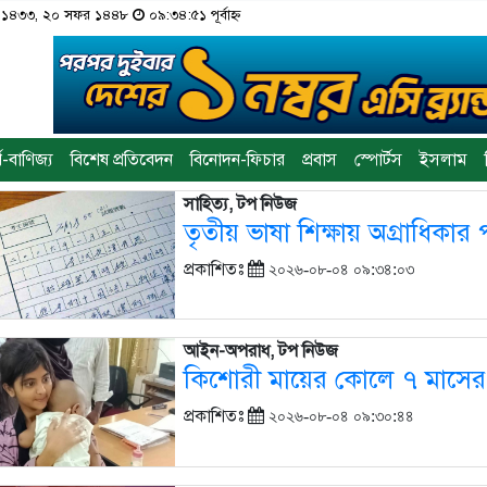
াবণ ১৪৩৩, ২০ সফর ১৪৪৮
০৯:৩৪:৫১ পূর্বাহ্ন
থ-বাণিজ্য
বিশেষ প্রতিবেদন
বিনোদন-ফিচার
প্রবাস
স্পোর্টস
ইসলাম
সাহিত্য, টপ নিউজ
তৃতীয় ভাষা শিক্ষায় অগ্রাধিকার 
প্রকাশিতঃ
২০২৬-০৮-০৪ ০৯:৩৪:০৩
আইন-অপরাধ, টপ নিউজ
কিশোরী মায়ের কোলে ৭ মাসের শ
প্রকাশিতঃ
২০২৬-০৮-০৪ ০৯:৩০:৪৪