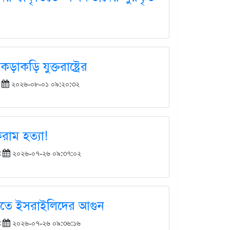
কড়ি যুক্তরাষ্ট্রের
ঃ
২০২৬-০৮-০১ ০৯:২০:৩২
াম হত্যা!
ঃ
২০২৬-০৭-২৬ ০৯:৩৭:০২
মিতে ইসরাইলিদের আগুন
ঃ
২০২৬-০৭-২৬ ০৯:৩৬:১৬