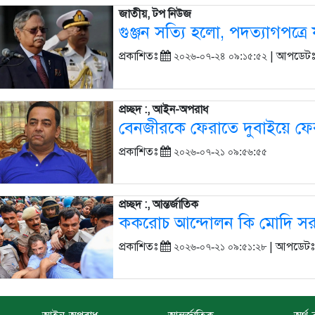
জাতীয়, টপ নিউজ
গুঞ্জন সত্যি হলো, পদত্যাগপত্রে 
প্রকাশিতঃ
| আপডেট
২০২৬-০৭-২৪ ০৯:১৫:৫২
প্রচ্ছদ :, আইন-অপরাধ
বেনজীরকে ফেরাতে দুবাইয়ে ফের 
প্রকাশিতঃ
২০২৬-০৭-২১ ০৯:৫৬:৫৫
প্রচ্ছদ :, আন্তর্জাতিক
ককরোচ আন্দোলন কি মোদি সরক
প্রকাশিতঃ
| আপডেট
২০২৬-০৭-২১ ০৯:৫১:২৮