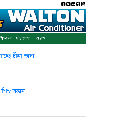
×
≡
শিক্ষাঙ্গন
সারাদেশ
আরও
পাচ্ছে চীনা ভাষা
িশু সন্তান