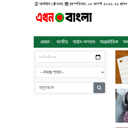
আর্কাইভ
|
ঢাকা,
বৃহস্পতিবার, ০৬ আগস্ট ২০২৬, ২২ শ্র
রাজনীতি
টপ নিউজ
রাজশাহী
আর্কাইভ
মতামত
তথ্য-প্রযুক্তি
রংপুর
প্রচ্ছদ :
জাতীয়
আইন-অপরাধ
আন্তর্জাতিক
অর্
স্বাস্থ্য
ঢাকা
সিলেট
ভিডিও
সাহিত্য
বরিশাল
ফটো গ্যালারী
লাইফস্টাইল
চট্টগ্রাম
গণমাধ্যম
খুলনা
ভিডিও গ্যালারি
ময়মনসিংহ