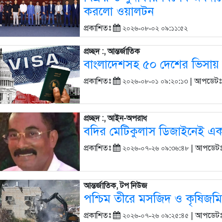
করলো ওয়ালটন
প্রকাশিতঃ
২০২৬-০৮-০২ ০৯:১১:৫২
প্রচ্ছদ :, আন্তর্জাতিক
বাংলাদেশসহ ৫০ দেশের ভিসায় কড়া
প্রকাশিতঃ
| আপডেট
২০২৬-০৮-০১ ০৯:২০:১৩
প্রচ্ছদ :, আইন-অপরাধ
বদির মেটিকুলাস ডিজাইনেই একর
প্রকাশিতঃ
| আপডেট
২০২৬-০৭-২৬ ০৯:৩৬:৪৮
আন্তর্জাতিক, টপ নিউজ
পশ্চিম তীরে মসজিদ ও কৃষিজ
প্রকাশিতঃ
| আপডেট
২০২৬-০৭-২৬ ০৯:২৫:৪৫