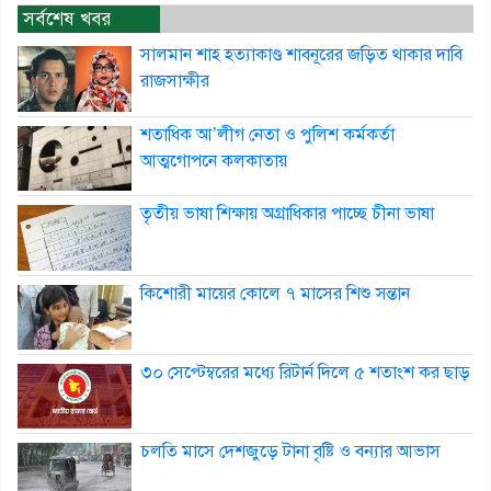
সর্বশেষ খবর
সালমান শাহ হত্যাকাণ্ড শাবনূরের জড়িত থাকার দাবি
রাজসাক্ষীর
শতাধিক আ’লীগ নেতা ও পুলিশ কর্মকর্তা
আত্মগোপনে কলকাতায়
তৃতীয় ভাষা শিক্ষায় অগ্রাধিকার পাচ্ছে চীনা ভাষা
কিশোরী মায়ের কোলে ৭ মাসের শিশু সন্তান
৩০ সেপ্টেম্বরের মধ্যে রিটার্ন দিলে ৫ শতাংশ কর ছাড়
চলতি মাসে দেশজুড়ে টানা বৃষ্টি ও বন্যার আভাস