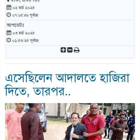
ঢাকা, প্রকাশিতঃ
০২ মার্চ ২০২৫
০৭:০৫:৪৬ পূর্বাহ্ন
আপডেটঃ
০৩ মার্চ ২০২৫
০১:৫৩:২৫ পূর্বাহ্ন
এসেছিলেন আদালতে হাজিরা
দিতে, তারপর..