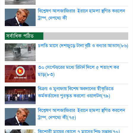
বিশ্লেষণ আলজাজিরার ইরানে হামলা স্থগিত করলেন
ট্রাম্প, নেপথ্যে কী
সর্বাধিক পঠিত
চলতি মাসে দেশজুড়ে টানা বৃষ্টি ও বন্যার আভাস(৮৬)
৩০ সেপ্টেম্বরের মধ্যে রিটার্ন দিলে ৫ শতাংশ কর
ছাড়(৮৩)
বিক্রয় ও মুনাফায় বিশেষ অবদানের স্বীকৃতিতে
কর্মকর্তাদের পুরস্কৃত করলো ওয়ালটন(৭৯)
বিশ্লেষণ আলজাজিরার ইরানে হামলা স্থগিত করলেন
ট্রাম্প, নেপথ্যে কী(৭৫)
কিশোরী মায়ের কোলে ৭ মাসের শিশু সন্তান(৭০)