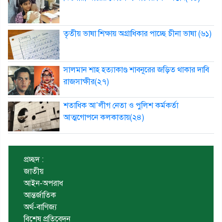
তৃতীয় ভাষা শিক্ষায় অগ্রাধিকার পাচ্ছে চীনা ভাষা (৬১)
সালমান শাহ হত্যাকাণ্ড শাবনূরের জড়িত থাকার দাবি
রাজসাক্ষীর(২৭)
শতাধিক আ’লীগ নেতা ও পুলিশ কর্মকর্তা
আত্মগোপনে কলকাতায়(২৪)
প্রচ্ছদ :
জাতীয়
আইন-অপরাধ
আন্তর্জাতিক
অর্থ-বাণিজ্য
বিশেষ প্রতিবেদন