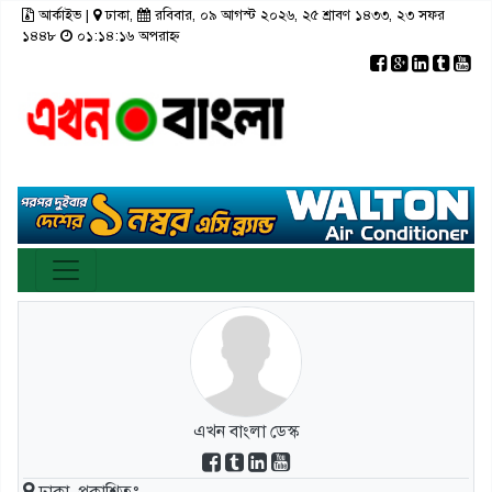
আর্কাইভ
|
ঢাকা,
রবিবার, ০৯ আগস্ট ২০২৬, ২৫ শ্রাবণ ১৪৩৩, ২৩ সফর
×
১৪৪৮
০১:১৪:১৬ অপরাহ্ন
রাজনীতি
টপ নিউজ
রাজশাহী
আর্কাইভ
মতামত
তথ্য-প্রযুক্তি
রংপুর
স্বাস্থ্য
ঢাকা
সিলেট
ভিডিও
সাহিত্য
বরিশাল
ফটো গ্যালারী
লাইফস্টাইল
চট্টগ্রাম
গণমাধ্যম
খুলনা
ভিডিও গ্যালারি
ময়মনসিংহ
এখন বাংলা ডেস্ক