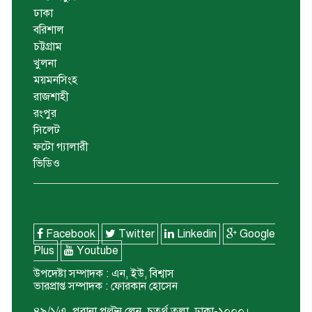
ঢাকা
বরিশাল
চট্টগ্রাম
খুলনা
ময়মনসিংহ
রাজশাহী
রংপুর
সিলেট
ফটো গ্যালারী
ভিডিও
Facebook
Twitter
Linkedin
Google
Plus
Youtube
উপদেষ্টা সম্পাদক : এন, ইউ, বিশ্বাস
ভারপ্রাপ্ত সম্পাদক : ফোরকান হোসেন
৪৯/১/এ, পুরানা পল্টন লেন, চতুর্থ তলা, ঢাকা-১০০০।