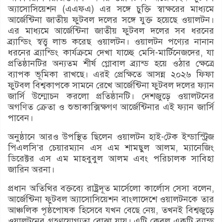
অ্যাসোসিয়েশন (এএফএ) এর সঙ্গে চুক্তি স্বাক্ষরের মাধ্যমে
আর্জেন্টিনা জাতীয় ফুটবল দলের সঙ্গে যুক্ত হয়েছে ওয়ালটন।
এর মাধ্যমে আর্জেন্টিনা জাতীয় ফুটবল দলের সব ধরনের
ব্র্যান্ডিং স্বত্ত্ব লাভ করেছ ওয়ালটন। ওয়ালটন পণ্যের নানান
ধরনের ব্র্যান্ডিং কার্যক্রমে দেখা যাচ্ছে মেসি-মার্টিনেজদের, যা
প্রতিষ্ঠানটির অন্যতম শীর্ষ গ্লোবাল ব্র্যান্ড হয়ে ওঠার ক্ষেত্রে
ব্যাপক ভূমিকা রাখছে। এরই প্রেক্ষিতে আসন্ন ২০২৬ ফিফা
ফুটবল বিশ্বকাপকে সামনে রেখে আর্জেন্টিনা ফুটবল দলের ফ্যান
জার্সি উন্মোচন করলো প্রতিষ্ঠানটি। দেশজুড়ে ওয়ালটনের
অগণিত ক্রেতা ও শুভাকাক্সিক্ষগণ আর্জেন্টিনার এই ফ্যান জার্সি
পাবেন।
অনুষ্ঠানে আরও উপস্থিত ছিলেন ওয়ালটন হাই-টেক ইন্ডাস্ট্রিজ
পিএলসি’র চেয়ারম্যান এস এম শামছুল আলম, ম্যানেজিং
ডিরেক্টর এস এম মাহবুবুল আলম এবং পরিচালক সাবিহা
জারিন অরনা।
প্রধান অতিথির বক্তব্যে রাষ্ট্রদূত মার্সেলো কার্লোস সেসা বলেন,
আর্জেন্টিনা ফুটবল অ্যাসোসিয়েশন বাংলাদেশে ওয়ালটনকে তার
আঞ্চলিক পৃষ্ঠপোষক হিসেবে যখন বেছে নেয়, তখনই বিশ্বজুড়ে
ওয়ালটনের গ্রহণযোগ্যতা বোঝা যায়। এটি কেবল একটি ব্র্যান্ড