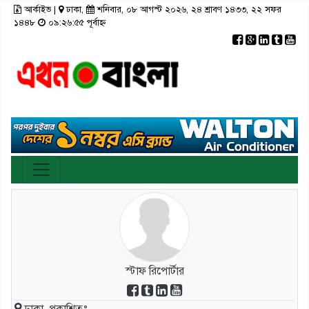
আর্কাইভ
|
ঢাকা,
শনিবার, ০৮ আগস্ট ২০২৬, ২৪ শ্রাবণ ১৪৩৩, ২২ সফর
×
১৪৪৮
০৯:২৬:৫৫ পূর্বাহ্ন
রাজনীতি
টপ নিউজ
রাজশাহী
আর্কাইভ
মতামত
তথ্য-প্রযুক্তি
রংপুর
স্বাস্থ্য
ঢাকা
সিলেট
ভিডিও
সাহিত্য
বরিশাল
ফটো গ্যালারী
লাইফস্টাইল
চট্টগ্রাম
গণমাধ্যম
খুলনা
ভিডিও গ্যালারি
ময়মনসিংহ
স্টাফ রিপোর্টার