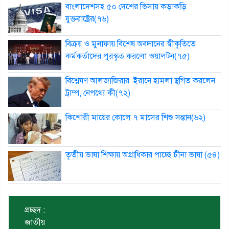
বাংলাদেশসহ ৫০ দেশের ভিসায় কড়াকড়ি
যুক্তরাষ্ট্রের(৭৬)
বিক্রয় ও মুনাফায় বিশেষ অবদানের স্বীকৃতিতে
কর্মকর্তাদের পুরস্কৃত করলো ওয়ালটন(৭৫)
বিশ্লেষণ আলজাজিরার ইরানে হামলা স্থগিত করলেন
ট্রাম্প, নেপথ্যে কী(৭২)
কিশোরী মায়ের কোলে ৭ মাসের শিশু সন্তান(৬২)
তৃতীয় ভাষা শিক্ষায় অগ্রাধিকার পাচ্ছে চীনা ভাষা (৫৪)
প্রচ্ছদ :
জাতীয়