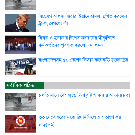
বিশ্লেষণ আলজাজিরার ইরানে হামলা স্থগিত করলেন
ট্রাম্প, নেপথ্যে কী
বিক্রয় ও মুনাফায় বিশেষ অবদানের স্বীকৃতিতে
কর্মকর্তাদের পুরস্কৃত করলো ওয়ালটন
বাংলাদেশসহ ৫০ দেশের ভিসায় কড়াকড়ি যুক্তরাষ্ট্রের
সর্বাধিক পঠিত
চলতি মাসে দেশজুড়ে টানা বৃষ্টি ও বন্যার আভাস(৮২)
৩০ সেপ্টেম্বরের মধ্যে রিটার্ন দিলে ৫ শতাংশ কর
ছাড়(৮১)