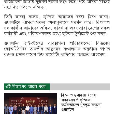
আর্জেন্টিনা জাতীয় ফুটবল দলের অংশ হতে পেরে আমরা সত্যিই
সম্মানিত এবং আনন্দিত।
তিনি আরো বলেন, ফুটবল আমাদের রক্তে মিশে আছে।
ওয়ালটনে আমরা সকল খেলাধুলাকে সমর্থন করি। বিশ্বকাপ
চলাকালীন আমাদের অফিস, কারখানা এবং সারা দেশের সকল
কর্মচারী এবং পরিবেশকদের মধ্যে ফুটবল টুর্নামেন্ট শুরু করব।
ওয়ালটন হাই-টেকের ব্যবস্থাপনা পরিচালকের বিজনেস
কোঅর্ডিনেটর তানভীর আঞ্জুমের সঞ্চালনায় অনুষ্ঠানে স্বাগত
বক্তব্য প্রদান করেন চিফ মার্কেটিং অফিসার জোহেব আহমেদ।
এই বিভাগের আরো খবর
বিক্রয় ও মুনাফায় বিশেষ
অবদানের স্বীকৃতিতে
কর্মকর্তাদের পুরস্কৃত করলো
ওয়ালটন