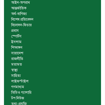
আইন-অপরাধ
আন্তর্জাতিক
অর্থ-বাণিজ্য
বিশেষ প্রতিবেদন
বিনোদন-ফিচার
প্রবাস
স্পোর্টস
ইসলাম
শিক্ষাঙ্গন
সারাদেশ
রাজনীতি
মতামত
স্বাস্থ্য
সাহিত্য
লাইফস্টাইল
গণমাধ্যম
ভিডিও গ্যালারি
টপ নিউজ
তথ্য-প্রযুক্তি