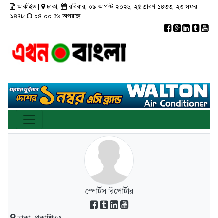
আর্কাইভ
|
ঢাকা,
রবিবার, ০৯ আগস্ট ২০২৬, ২৫ শ্রাবণ ১৪৩৩, ২৩ সফর
×
১৪৪৮
০৪:০০:৫৬ অপরাহ্ন
রাজনীতি
টপ নিউজ
রাজশাহী
আর্কাইভ
মতামত
তথ্য-প্রযুক্তি
রংপুর
স্বাস্থ্য
ঢাকা
সিলেট
ভিডিও
সাহিত্য
বরিশাল
ফটো গ্যালারী
লাইফস্টাইল
চট্টগ্রাম
গণমাধ্যম
খুলনা
ভিডিও গ্যালারি
ময়মনসিংহ
স্পোর্টস রিপোর্টার