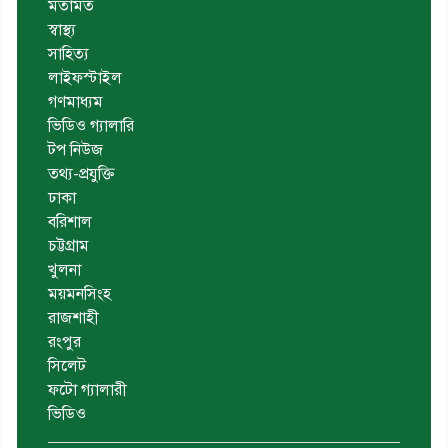
মতামত
স্বাস্থ্য
সাহিত্য
লাইফস্টাইল
গণমাধ্যম
ভিডিও গ্যালারি
টপ নিউজ
তথ্য-প্রযুক্তি
ঢাকা
বরিশাল
চট্টগ্রাম
খুলনা
ময়মনসিংহ
রাজশাহী
রংপুর
সিলেট
ফটো গ্যালারী
ভিডিও