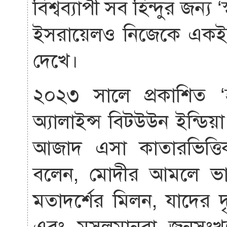
বিশ্বব্যাপী সব হিন্দুর জন্য
ইসরায়েলও নিজেকে একইভা
দেখে।
২০২৩ সালে প্রকাশিত ‘হ
অ্যালাইন্স বিটউউন ইন্ডি
আজাদ এসা কাতারভিত্তি
বলেন, মোদীর আমলে ভার
মতাদর্শের মিলন, যাদের দৃ