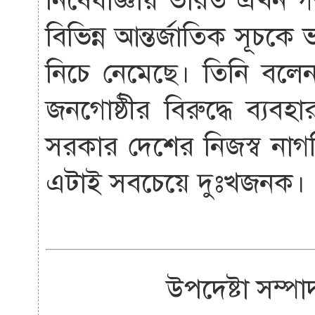
নিষেধাজ্ঞায় ভারত এখন গণতান
বিভিন্ন আন্তর্জাতিক সূচকে
নিচে নেমেছে। তিনি বলে
জনগোষ্ঠীর বিরুদ্ধে ব্য
সরকার দেশের নিজস্ব নাগ
এটাই সবচেয়ে দুঃখজনক
উপদেষ্টা সম্পা