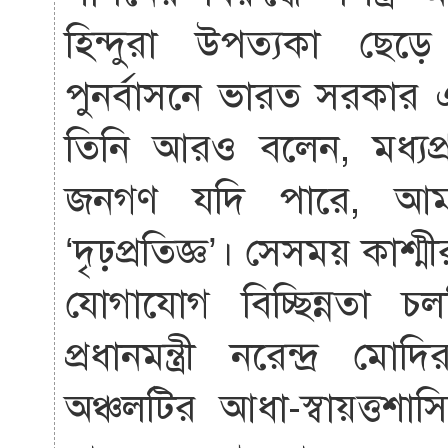
হিন্দুরা উপত্যকা ছেড়
পুনর্বাসনে ভারত সরকা
তিনি আরও বলেন, মধ্যপ্
জনগণ যদি পারে, আম
‘দৃঢ়প্রতিজ্ঞ’। সেসময় কা
যোগাযোগ বিচ্ছিন্নত
প্রধানমন্ত্রী নরেন্দ্র 
অঞ্চলটির আধা-স্বায়ত্তশ