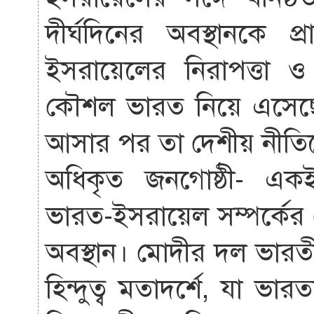
দীর্ঘদিনের অবস্থানকে প
ইসরায়েলের নিরাপত্তা 
কৌশল ভারত নিয়ে এসেছে
আসার পর তা দেশীয় নীতি
অধিকৃত জনগোষ্ঠী- একই দ
ভারত-ইসরায়েল সম্পর্কের 
অবস্থান। মোদীর দল ভারত
হিন্দুত্ব মতাদর্শে, যা ভারত