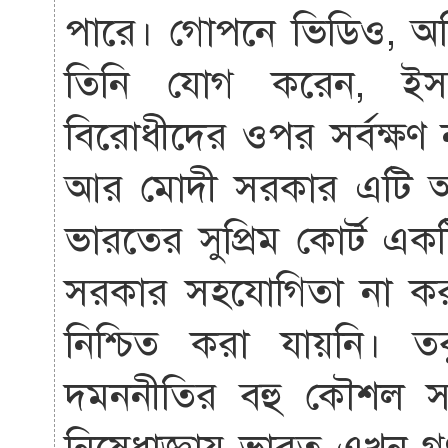
পারে। গোপনে ভিডিও, অড
তিনি যোগ করেন, ইসর
বিরোধীদের ওপর সর্বক্ষণ 
আর মোদী সরকার এটি অত্য
ভারতের সুপ্রিম কোর্ট এ
সরকার সহযোগিতা না করা
নিশ্চিত করা যায়নি। 
দমননীতির বহু কৌশল সহ