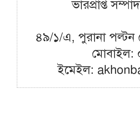
ভারপ্রাপ্ত সম
৪৯/১/এ, পুরানা পল্টন 
মোবাইল:
ইমেইল: akhon