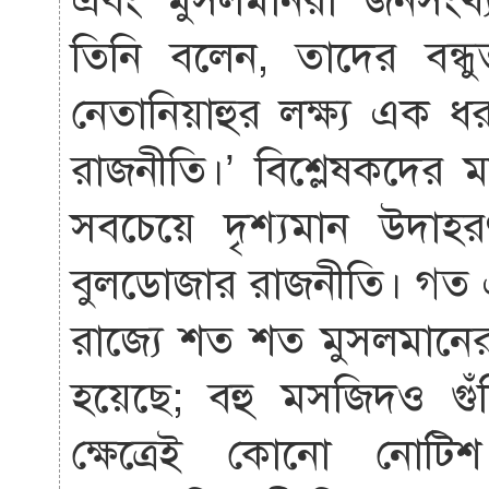
এবং মুসলমানরা জনসংখ্য
তিনি বলেন, তাদের বন্
নেতানিয়াহুর লক্ষ্য এক ধর
রাজনীতি।’ বিশ্লেষকদের 
সবচেয়ে দৃশ্যমান উদা
বুলডোজার রাজনীতি। গত এ
রাজ্যে শত শত মুসলমানে
হয়েছে; বহু মসজিদও গু
ক্ষেত্রেই কোনো নোটিশ