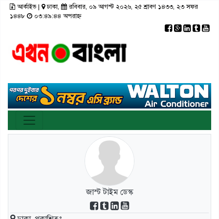
আর্কাইভ
|
ঢাকা,
রবিবার, ০৯ আগস্ট ২০২৬, ২৫ শ্রাবণ ১৪৩৩, ২৩ সফর
×
১৪৪৮
০৩:৪৯:৪৪ অপরাহ্ন
রাজনীতি
টপ নিউজ
রাজশাহী
আর্কাইভ
মতামত
তথ্য-প্রযুক্তি
রংপুর
স্বাস্থ্য
ঢাকা
সিলেট
ভিডিও
সাহিত্য
বরিশাল
ফটো গ্যালারী
লাইফস্টাইল
চট্টগ্রাম
গণমাধ্যম
খুলনা
ভিডিও গ্যালারি
ময়মনসিংহ
জাস্ট টাইম ডেস্ক