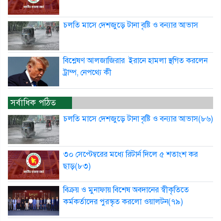
চলতি মাসে দেশজুড়ে টানা বৃষ্টি ও বন্যার আভাস
বিশ্লেষণ আলজাজিরার ইরানে হামলা স্থগিত করলেন
ট্রাম্প, নেপথ্যে কী
সর্বাধিক পঠিত
চলতি মাসে দেশজুড়ে টানা বৃষ্টি ও বন্যার আভাস(৮৬)
৩০ সেপ্টেম্বরের মধ্যে রিটার্ন দিলে ৫ শতাংশ কর
ছাড়(৮৩)
বিক্রয় ও মুনাফায় বিশেষ অবদানের স্বীকৃতিতে
কর্মকর্তাদের পুরস্কৃত করলো ওয়ালটন(৭৯)