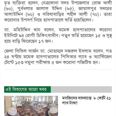
মৃত ব্যক্তিরা হলেন, নেত্রকোনা সদর উপজেলার রোজ আলী
(৬০), পুর্বধলার জালাল উদ্দিন (৬৫), জামালপুর সদরের
আলাউদ্দিন (৬০) ও সরিষাবাড়ির শহীদ আলী (৭০)। তারা
করোনার উপসর্গ নিয়ে হাসপাতালে ভর্তি হয়েছিলেন।
ডা. মহিউদ্দিন খান বলেন, মমেক হাসপাতালের করোনা
ইউনিটে ৯৪ রোগী চিকিৎসাধীন। নতুন ভর্তি হয়েছেন ১৫ ও সুস্থ
হয়ে বাড়ি ফিরেছেন ১৭ জন।
জেলা সিভিল সার্জন ডা. মোহাম্মদ নজরুল ইসলাম বলেন, গত
২৪ ঘণ্টায় মমেক হাসপাতালের পিসিআর ল্যাব ও অ্যান্টিজেন
টেস্টে ১৫৩ নমুনা পরীক্ষায় ৫ জন করোনা পজিটিভ হন।
এই বিভাগের আরো খবর
মসজিদের দানবাক্সে ৮ কোটি ২১
লাখ টাকা!