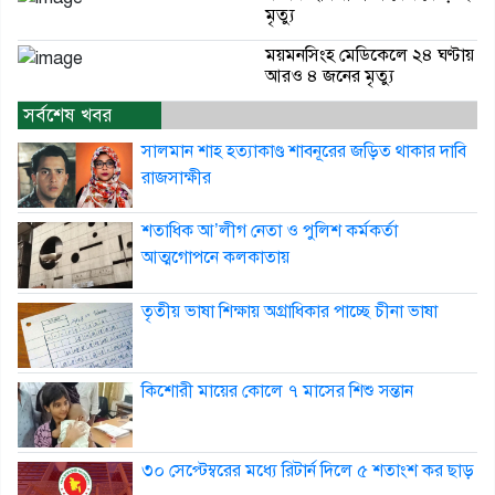
মৃত্যু
ময়মনসিংহ মেডিকেলে ২৪ ঘণ্টায়
আরও ৪ জনের মৃত্যু
সর্বশেষ খবর
সালমান শাহ হত্যাকাণ্ড শাবনূরের জড়িত থাকার দাবি
রাজসাক্ষীর
শতাধিক আ’লীগ নেতা ও পুলিশ কর্মকর্তা
আত্মগোপনে কলকাতায়
তৃতীয় ভাষা শিক্ষায় অগ্রাধিকার পাচ্ছে চীনা ভাষা
কিশোরী মায়ের কোলে ৭ মাসের শিশু সন্তান
৩০ সেপ্টেম্বরের মধ্যে রিটার্ন দিলে ৫ শতাংশ কর ছাড়