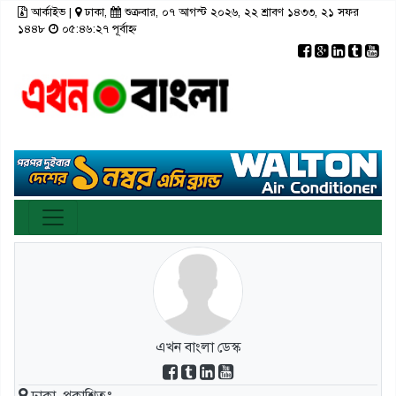
আর্কাইভ
|
ঢাকা,
শুক্রবার, ০৭ আগস্ট ২০২৬, ২২ শ্রাবণ ১৪৩৩, ২১ সফর
×
১৪৪৮
০৫:৪৬:২৭ পূর্বাহ্ন
রাজনীতি
টপ নিউজ
রাজশাহী
আর্কাইভ
মতামত
তথ্য-প্রযুক্তি
রংপুর
স্বাস্থ্য
ঢাকা
সিলেট
ভিডিও
সাহিত্য
বরিশাল
ফটো গ্যালারী
লাইফস্টাইল
চট্টগ্রাম
গণমাধ্যম
খুলনা
ভিডিও গ্যালারি
ময়মনসিংহ
এখন বাংলা ডেস্ক