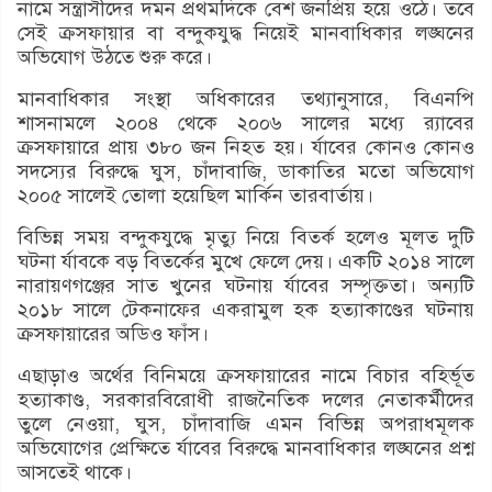
নামে সন্ত্রাসীদের দমন প্রথমদিকে বেশ জনপ্রিয় হয়ে ওঠে। তবে
সেই ক্রসফায়ার বা বন্দুকযুদ্ধ নিয়েই মানবাধিকার লঙ্ঘনের
অভিযোগ উঠতে শুরু করে।
মানবাধিকার সংস্থা অধিকারের তথ্যানুসারে, বিএনপি
শাসনামলে ২০০৪ থেকে ২০০৬ সালের মধ্যে র‌্যাবের
ক্রসফায়ারে প্রায় ৩৮০ জন নিহত হয়। র্যাবের কোনও কোনও
সদস্যের বিরুদ্ধে ঘুস, চাঁদাবাজি, ডাকাতির মতো অভিযোগ
২০০৫ সালেই তোলা হয়েছিল মার্কিন তারবার্তায়।
বিভিন্ন সময় বন্দুকযুদ্ধে মৃত্যু নিয়ে বিতর্ক হলেও মূলত দুটি
ঘটনা র্যাবকে বড় বিতর্কের মুখে ফেলে দেয়। একটি ২০১৪ সালে
নারায়ণগঞ্জের সাত খুনের ঘটনায় র্যাবের সম্পৃক্ততা। অন্যটি
২০১৮ সালে টেকনাফের একরামুল হক হত্যাকাণ্ডের ঘটনায়
ক্রসফায়ারের অডিও ফাঁস।
এছাড়াও অর্থের বিনিময়ে ক্রসফায়ারের নামে বিচার বহির্ভূত
হত্যাকাণ্ড, সরকারবিরোধী রাজনৈতিক দলের নেতাকর্মীদের
তুলে নেওয়া, ঘুস, চাঁদাবাজি এমন বিভিন্ন অপরাধমূলক
অভিযোগের প্রেক্ষিতে র্যাবের বিরুদ্ধে মানবাধিকার লঙ্ঘনের প্রশ্ন
আসতেই থাকে।