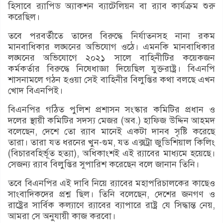
হিসাবে র‌্যাপিড অ্যাকশন ব্যাটেলিয়ন বা র‌্যাব কার্যক্রম শুরু
করেছিল।
তবে পরবর্তীতে তাদের বিরুদ্ধে নির্যাতনসহ নানা রকম
মানবাধিকার লঙ্ঘনের অভিযোগ ওঠে। এমনকি মানবাধিকার
লঙ্ঘনের অভিযোগে ২০২১ সালে বাহিনীটির কয়েকজন
কর্মকর্তার বিরুদ্ধে নিষেধাজ্ঞা দিয়েছিল যুক্তরাষ্ট্র। বিএনপি
শাসনামলে গঠন হওয়া সেই বাহিনীর বিলুপ্তির কথা বলছে এখন
খোদ বিএনপিই।
বিএনপির গঠিত পুলিশ প্রশাসন সংস্কার কমিটির প্রধান ও
দলের স্থায়ী কমিটির সদস্য মেজর (অব.) হাফিজ উদ্দিন আহমদ
বলেছেন, দেশে তো র‌্যাব মানেই একটা দানব সৃষ্টি করেছে
তারা। তারা যত ধরনের খুন-গুম, যত এক্সট্রা জুডিশিয়াল কিলিং
(বিচারবহির্ভূত হত্যা), অধিকাংশই এই র‌্যাবের মাধ্যমে হয়েছে।
সেজন্য র‌্যাব বিলুপ্তির সুপারিশ করেছেন বলে জানান তিনি।
তবে বিএনপির এই দাবি নিয়ে র‌্যাবের মহাপরিচালকের কাছেও
সাংবাদিকদের প্রশ্ন ছিল। তিনি বলেছেন, দেশের জনগণ ও
রাষ্ট্রের সার্বিক কল্যাণে র‌্যাবের ব্যাপারে রাষ্ট্র যে সিদ্ধান্ত নেয়,
আমরা সে অনুযায়ী কাজ করবো।